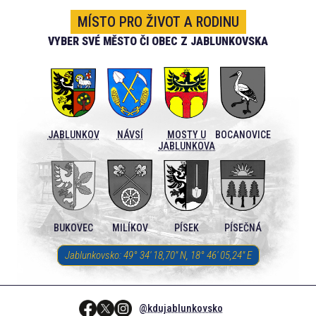
MÍSTO PRO ŽIVOT A RODINU
VYBER SVÉ MĚSTO ČI OBEC Z JABLUNKOVSKA
JABLUNKOV
NÁVSÍ
MOSTY U
BOCANOVICE
JABLUNKOVA
BUKOVEC
MILÍKOV
PÍSEK
PÍSEČNÁ
Jablunkovsko: 49° 34′ 18,70″ N, 18° 46′ 05,24″ E
@kdujablunkovsko